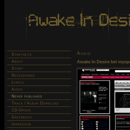
Audio
Startseite
About
Awake In Desire bei mysp
Story
Rezessionen
Lyrics
Audio
Never published
Track / Album Download
CD-Order
Gästebuch
Impressum